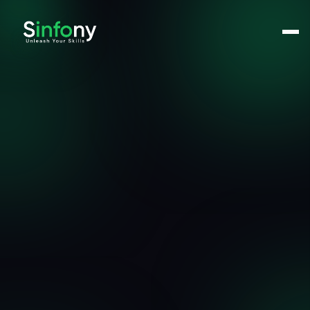
Rejets et pertes
-5% à -15%
Receive a call from our accountants
Eu fermentum viverra integer facilisis risus eget.
Name